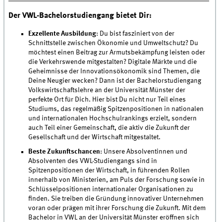
Der VWL-Bachelorstudiengang bietet Dir:
Exzellente Ausbildung
: Du bist fasziniert von der
Schnittstelle zwischen Ökonomie und Umweltschutz? Du
möchtest einen Beitrag zur Armutsbekämpfung leisten oder
die Verkehrswende mitgestalten? Digitale Märkte und die
Geheimnisse der Innovationsökonomik sind Themen, die
Deine Neugier wecken? Dann ist der Bachelorstudiengang
Volkswirtschaftslehre an der Universität Münster der
perfekte Ort für Dich. Hier bist Du nicht nur Teil eines
Studiums, das regelmäßig Spitzenpositionen in nationalen
und internationalen Hochschulrankings erzielt, sondern
auch Teil einer Gemeinschaft, die aktiv die Zukunft der
Gesellschaft und der Wirtschaft mitgestaltet.
Beste Zukunftschancen
: Unsere Absolventinnen und
Absolventen des VWL-Studiengangs sind in
Spitzenpositionen der Wirtschaft, in führenden Rollen
innerhalb von Ministerien, am Puls der Forschung sowie in
Schlüsselpositionen internationaler Organisationen zu
finden. Sie treiben die Gründung innovativer Unternehmen
voran oder prägen mit ihrer Forschung die Zukunft. Mit dem
Bachelor in VWL an der Universität Münster eröffnen sich