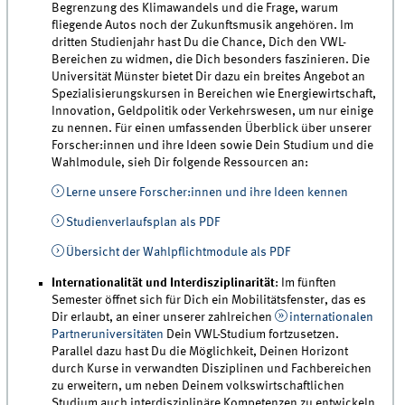
Begrenzung des Klimawandels und die Frage, warum
fliegende Autos noch der Zukunftsmusik angehören. Im
dritten Studienjahr hast Du die Chance, Dich den VWL-
Bereichen zu widmen, die Dich besonders faszinieren. Die
Universität Münster bietet Dir dazu ein breites Angebot an
Spezialisierungskursen in Bereichen wie Energiewirtschaft,
Innovation, Geldpolitik oder Verkehrswesen, um nur einige
zu nennen. Für einen umfassenden Überblick über unserer
Forscher:innen und ihre Ideen sowie Dein Studium und die
Wahlmodule, sieh Dir folgende Ressourcen an:
Lerne unsere Forscher:innen und ihre Ideen kennen
Studienverlaufsplan als PDF
Übersicht der Wahlpflichtmodule als PDF
Internationalität und Interdisziplinarität
: Im fünften
Semester öffnet sich für Dich ein Mobilitätsfenster, das es
Dir erlaubt, an einer unserer zahlreichen
internationalen
Partneruniversitäten
Dein VWL-Studium fortzusetzen.
Parallel dazu hast Du die Möglichkeit, Deinen Horizont
durch Kurse in verwandten Disziplinen und Fachbereichen
zu erweitern, um neben Deinem volkswirtschaftlichen
Studium auch interdisziplinäre Kompetenzen zu entwickeln