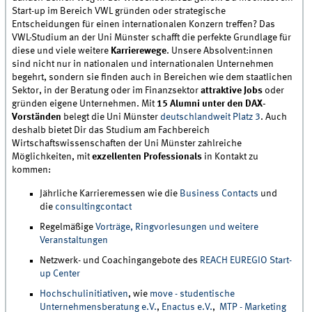
Start-up im Bereich VWL gründen oder strategische
Entscheidungen für einen internationalen Konzern treffen? Das
VWL-Studium an der Uni Münster schafft die perfekte Grundlage für
diese und viele weitere
Karrierewege
. Unsere Absolvent:innen
sind nicht nur in nationalen und internationalen Unternehmen
begehrt, sondern sie finden auch in Bereichen wie dem staatlichen
Sektor, in der Beratung oder im Finanzsektor
attraktive Jobs
oder
gründen eigene Unternehmen. Mit
15 Alumni unter den DAX-
Vorständen
belegt die Uni Münster
deutschlandweit Platz 3
. Auch
deshalb bietet Dir das Studium am Fachbereich
Wirtschaftswissenschaften der Uni Münster zahlreiche
Möglichkeiten, mit
exzellenten Professionals
in Kontakt zu
kommen:
Jährliche Karrieremessen wie die
Business Contacts
und
die
consultingcontact
Regelmäßige
Vorträge, Ringvorlesungen und weitere
Veranstaltungen
Netzwerk- und Coachingangebote des
REACH EUREGIO Start-
up Center
Hochschulinitiativen
, wie
move - studentische
Unternehmensberatung e.V.
,
Enactus e.V.
,
MTP - Marketing