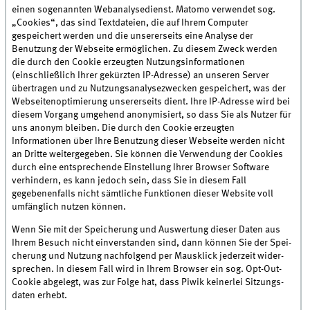
einen sogenannten Webanalysedienst. Matomo verwendet sog.
„Cookies“, das sind Textdateien, die auf Ihrem Computer
gespeichert werden und die unsererseits eine Analyse der
Benutzung der Webseite ermöglichen. Zu diesem Zweck werden
die durch den Cookie erzeugten Nutzungsinformationen
(einschließlich Ihrer gekürzten IP-Adresse) an unseren Server
übertragen und zu Nutzungsanalysezwecken gespeichert, was der
Webseitenoptimierung unsererseits dient. Ihre IP-Adresse wird bei
diesem Vorgang umge­hend anony­mi­siert, so dass Sie als Nutzer für
uns anonym bleiben. Die durch den Cookie erzeugten
Informationen über Ihre Benutzung dieser Webseite werden nicht
an Dritte weitergegeben. Sie können die Verwendung der Cookies
durch eine entsprechende Einstellung Ihrer Browser Software
verhindern, es kann jedoch sein, dass Sie in diesem Fall
gegebenenfalls nicht sämtliche Funktionen dieser Website voll
umfänglich nutzen können.
Wenn Sie mit der Spei­che­rung und Aus­wer­tung die­ser Daten aus
Ihrem Besuch nicht ein­ver­stan­den sind, dann kön­nen Sie der Spei­
che­rung und Nut­zung nachfolgend per Maus­klick jederzeit wider­
spre­chen. In diesem Fall wird in Ihrem Browser ein sog. Opt-Out-
Cookie abgelegt, was zur Folge hat, dass Piwik kei­ner­lei Sit­zungs­
da­ten erhebt.