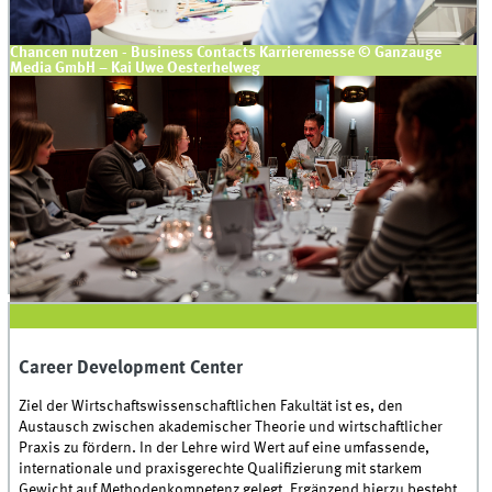
Chancen nutzen - Business Contacts Karrieremesse © Ganzauge
Media GmbH – Kai Uwe Oesterhelweg
Karriere gestalten - CDC Career Dinner © Julian Meyer
Career Development Center
Ziel der Wirtschaftswissenschaftlichen Fakultät ist es, den
Austausch zwischen akademischer Theorie und wirtschaftlicher
Praxis zu fördern. In der Lehre wird Wert auf eine umfassende,
internationale und praxisgerechte Qualifizierung mit starkem
Gewicht auf Methodenkompetenz gelegt. Ergänzend hierzu besteht