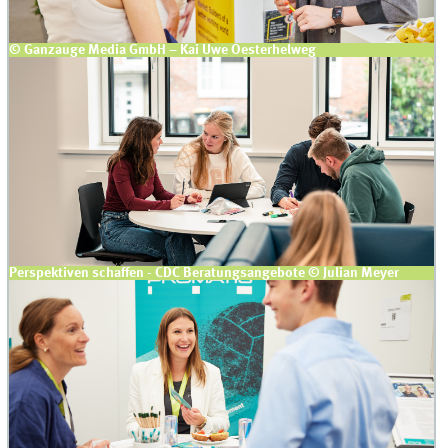
© Ganzauge Media GmbH – Kai Uwe Oesterhelweg
Perspektiven schaffen - CDC Beratungsangebote © Julian Meyer