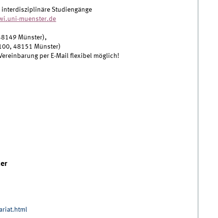
nterdisziplinäre Studiengänge
wi.uni-muenster.de
48149 Münster),
100, 48151 Münster)
Vereinbarung per E-Mail flexibel möglich!
ter
riat.html