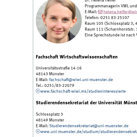
Dr. Helena Helfer
Programmanagerin VWL und i
E-Mail:
helena.helfer@wi
Telefon: 0251 83-25107
Raum 105 (Schlossplatz 3, 
Raum 111 (Scharnhorststr. 
Eine Sprechstunde ist nach 
Fachschaft Wirtschaftswissenschaften
Universitätsstraße 14-16
48143 Münster
E-Mail:
fachschaft@wiwi.uni-muenster.de
Tel.: 0251/83-22079
www.fachschaft-wiwi.ms/studieninteressierte
Studierendensekretariat der Universität Müns
Schlossplatz 3
48149 Münster
E-Mail:
Studierendensekretariat@uni-muenster.de
www.uni-muenster.de/studium/studierendensekreta