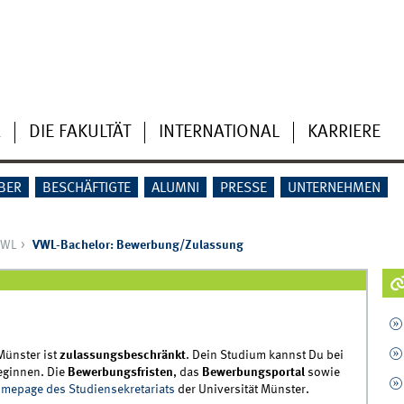
R
DIE FAKULTÄT
INTERNATIONAL
KARRIERE
BER
BESCHÄFTIGTE
ALUMNI
PRESSE
UNTERNEHMEN
VWL
VWL-Bachelor: Bewerbung/Zulassung
Münster ist
zulassungsbeschränkt
. Dein Studium kannst Du bei
eginnen. Die
Bewerbungsfristen
, das
Bewerbungsportal
sowie
mepage des Studiensekretariats
der Universität Münster.