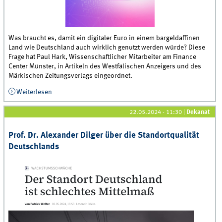
Was braucht es, damit ein digitaler Euro in einem bargeldaffinen
Land wie Deutschland auch wirklich genutzt werden würde? Diese
Frage hat Paul Hark, Wissenschaftlicher Mitarbeiter am Finance
Center Münster, in Artikeln des Westfälischen Anzeigers und des
Märkischen Zeitungsverlags eingeordnet.
Weiterlesen
über Paul Hark vom FCM über Anreize zur Akzeptanz
eines digitalen Euros
22.05.2024 - 11:30
|
Dekanat
Prof. Dr. Alexander Dilger über die Standortqualität
Deutschlands