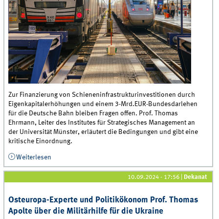
Zur Finanzierung von Schieneninfrastrukturinvestitionen durch
Eigenkapitalerhöhungen und einem 3-Mrd.EUR-Bundesdarlehen
für die Deutsche Bahn bleiben Fragen offen. Prof. Thomas
Ehrmann, Leiter des Institutes für Strategisches Management an
der Universität Münster, erläutert die Bedingungen und gibt eine
kritische Einordnung.
Weiterlesen
über Prof. Thomas Ehrmann über das neue DB-
Eigenkapital
10.09.2024 - 17:56
|
Dekanat
Osteuropa-Experte und Politikökonom Prof. Thomas
Apolte über die Militärhilfe für die Ukraine