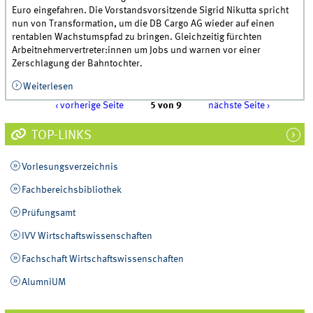
Euro eingefahren. Die Vorstandsvorsitzende Sigrid Nikutta spricht
nun von Transformation, um die DB Cargo AG wieder auf einen
rentablen Wachstumspfad zu bringen. Gleichzeitig fürchten
Arbeitnehmervertreter:innen um Jobs und warnen vor einer
Zerschlagung der Bahntochter.
Weiterlesen
über Prof. Thomas Ehrmann über den massiven
Millionenverlust der DB Cargo AG
‹ vorherige Seite
5 von 9
nächste Seite ›
TOP-LINKS
Vorlesungsverzeichnis
Fachbereichsbibliothek
Prüfungsamt
IVV Wirtschaftswissenschaften
Fachschaft Wirtschaftswissenschaften
AlumniUM