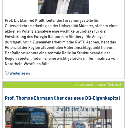
Prof. Dr. Manfred Krafft, Leiter der Forschungsstelle für
Güterverkehrsmarketing an der Universität Münster, sieht in einer
aktuellen Potenzialanalyse eine wichtige Grundlage für die
Entwicklung des Euregio Railports in Stolberg. Die Analyse,
durchgeführt in Zusammenarbeit mit der RWTH Aachen, hebt das
Potenzial der Region als zentralen Güterumschlagpunkt hervor.
Der Railport könnte eine zentrale Rolle im Strukturwandel der
Region spielen, indem er eine wichtige Lücke im Terminalnetz von
Nordrhein-Westfalen füllt.
Weiterlesen
über Prof. Manfred Krafft sieht Potenzialanalyse als
Schlüssel zur Entwicklung des Euregio Railports
10.09.2024 - 18:03
|
Dekanat
Prof. Thomas Ehrmann über das neue DB-Eigenkapital