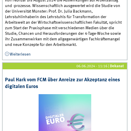
von Februar bis August 2024 die Auswirkungen auf Arbeitsalltag
und -prozesse. Wissenschaftlich ausgewertet wird die Studie von
der Universität Münster: Prof. Dr. Julia Backmann,
Lehrstuhlinhaberin des Lehrstuhls für Transformation der
Arbeitswelt an der Wirtschaftswissenschaftlichen Fakultät, spricht
zum Start der Praxisphase mit verschiedenen Medien über die
Studie, Chancen und Herausforderungen der 4-Tage-Woche sowie
ihr Zusammenwirken mit dem allgegenwärtigen Fachkräftemangel
und neue Konzepte für den Arbeitsmarkt.
Weiterlesen
über Pilotstudie zur 4-Tage-Woche: Medienecho zum
Start der Praxisphase reißt nicht ab
06.06.2024 - 11:16
|
Dekanat
Paul Hark vom FCM über Anreize zur Akzeptanz eines
digitalen Euros