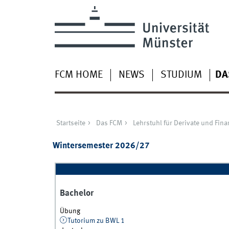
FCM HOME
NEWS
STUDIUM
DA
Startseite
Das FCM
Lehrstuhl für Derivate und Fina
Wintersemester 2026/27
Bachelor
Übung
Tutorium zu BWL 1