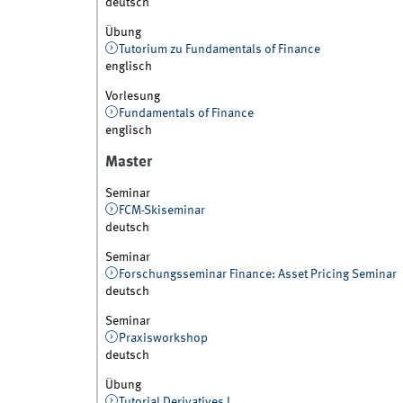
deutsch
Übung
Tutorium zu Fundamentals of Finance
englisch
Vorlesung
Fundamentals of Finance
englisch
Master
Seminar
FCM-Skiseminar
deutsch
Seminar
Forschungsseminar Finance: Asset Pricing Seminar
deutsch
Seminar
Praxisworkshop
deutsch
Übung
Tutorial Derivatives I