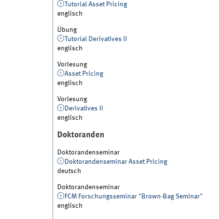
Tutorial Asset Pricing
englisch
Übung
Tutorial Derivatives II
englisch
Vorlesung
Asset Pricing
englisch
Vorlesung
Derivatives II
englisch
Doktoranden
Doktorandenseminar
Doktorandenseminar Asset Pricing
deutsch
Doktorandenseminar
FCM Forschungsseminar "Brown-Bag Seminar"
englisch