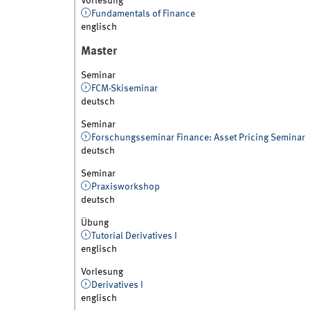
Vorlesung
Fundamentals of Finance
englisch
Master
Seminar
FCM-Skiseminar
deutsch
Seminar
Forschungsseminar Finance: Asset Pricing Seminar
deutsch
Seminar
Praxisworkshop
deutsch
Übung
Tutorial Derivatives I
englisch
Vorlesung
Derivatives I
englisch