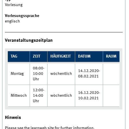
Vorlesung
Vorlesungssprache
englisch
Veranstaltungszeitplan
TAG
ZEIT
HÄUFIGKEIT
DATUM
RAUM
08:00-
14.12.2020-
Montag
10:00
wöchentlich
08.02.2021
Uhr
12:00-
16.12.2020-
Mittwoch
14:00
wöchentlich
10.02.2021
Uhr
Hinweis
Please see the learnweb site for further information.