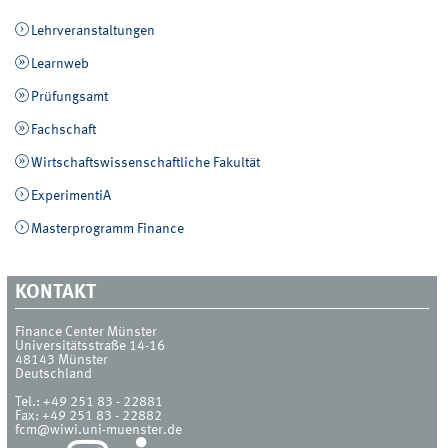
Lehrveranstaltungen
Learnweb
Prüfungsamt
Fachschaft
Wirtschaftswissenschaftliche Fakultät
ExperimentiA
Masterprogramm Finance
KONTAKT
Finance Center Münster
Universitätsstraße 14-16
48143
Münster
Deutschland
Tel.:
+49 251 83 - 22881
Fax:
+49 251 83 - 22882
fcm@wiwi.uni-muenster.de