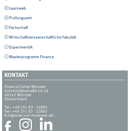
Learnweb
Prüfungsamt
Fachschaft
Wirtschaftswissenschaftliche Fakultät
ExperimentiA
Masterprogramm Finance
KONTAKT
Finance Center Münster
Universitätsstraße 14-16
48143
Münster
Deutschland
Tel.:
+49 251 83 - 22881
Fax:
+49 251 83 - 22882
fcm@wiwi.uni-muenster.de