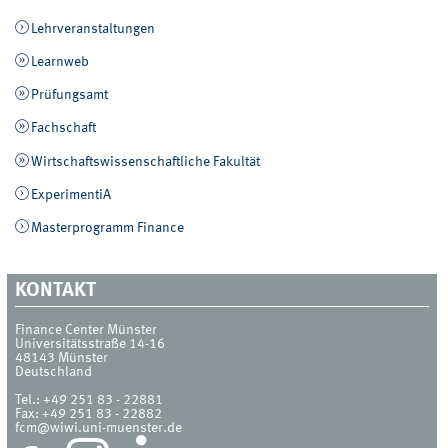
Lehrveranstaltungen
Learnweb
Prüfungsamt
Fachschaft
Wirtschaftswissenschaftliche Fakultät
ExperimentiA
Masterprogramm Finance
KONTAKT
Finance Center Münster
Universitätsstraße 14-16
48143
Münster
Deutschland
Tel.:
+49 251 83 - 22881
Fax:
+49 251 83 - 22882
fcm@wiwi.uni-muenster.de