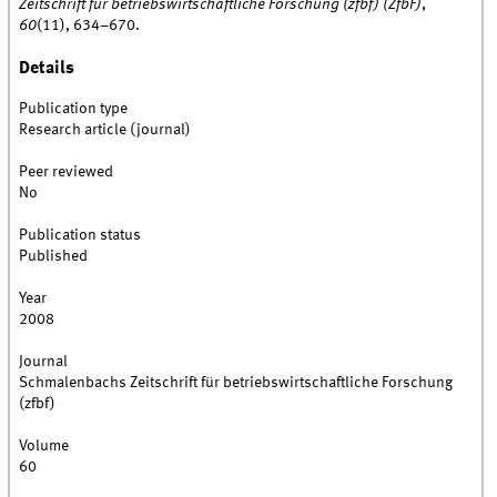
Zeitschrift für betriebswirtschaftliche Forschung (zfbf) (ZfbF)
,
60
(11), 634–670.
Details
Publication type
Research article (journal)
Peer reviewed
No
Publication status
Published
Year
2008
Journal
Schmalenbachs Zeitschrift für betriebswirtschaftliche Forschung
(zfbf)
Volume
60