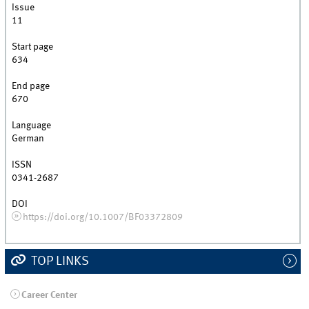
Issue
11
Start page
634
End page
670
Language
German
ISSN
0341-2687
DOI
https://doi.org/10.1007/BF03372809
TOP LINKS
Career Center