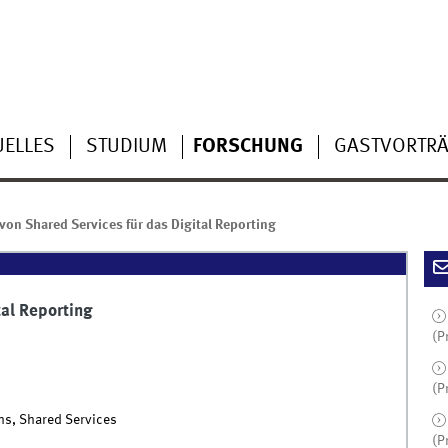
UELLES
STUDIUM
FORSCHUNG
GASTVORTR
on Shared Services für das Digital Reporting
tal Reporting
(P
(P
chs, Shared Services
(P