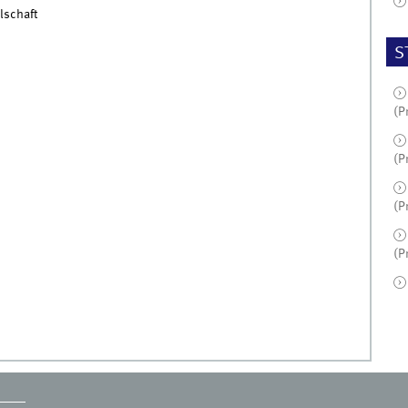
lschaft
S
(P
(P
(P
(P