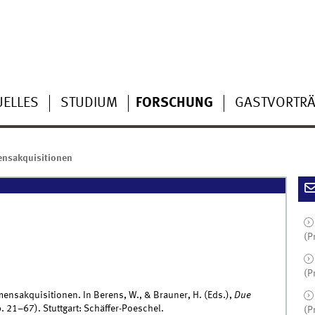
UELLES
STUDIUM
FORSCHUNG
GASTVORTR
nsakquisitionen
(P
(P
mensakquisitionen. In Berens, W., & Brauner, H. (Eds.),
Due
. 21–67). Stuttgart: Schäffer-Poeschel.
(P