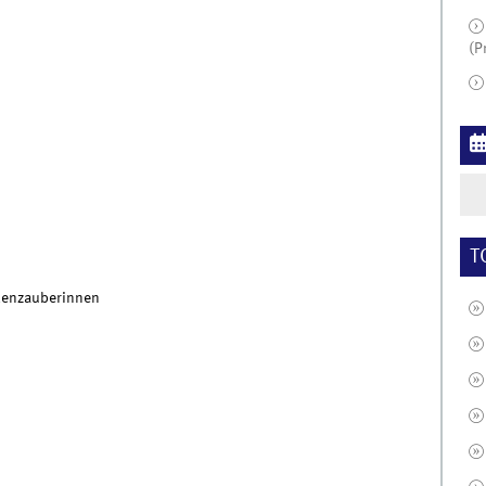
(P
T
hlenzauberinnen