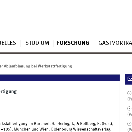
UELLES
STUDIUM
FORSCHUNG
GASTVORTR
er Ablaufplanung bei Werkstattfertigung
ertigung
(P
(P
stattfertigung. In Burchert, H., Hering, T., & Rollberg, R. (Eds.),
4–185). München und Wien: Oldenbourg Wissenschaftsverlag.
(P