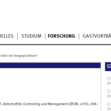
UELLES
STUDIUM
FORSCHUNG
GASTVORTR
oller ein Imageproblem?
(P
(P
?.
Zeitschrift für Controlling und Management (ZfCM)
,
47
(5), 298–
(P