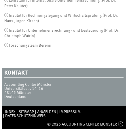
Lehrstuhl für Internationale Unternehmensrechnung (Prof. Dr.
Peter Kajüter)
Institut für Rechnungslegung und Wirtschaftsprüfung (Prof. Dr.
Hans-Jürgen Kirsch)
Institut für Unternehmensrechnung - und besteuerung (Prof. Dr.
Christoph Watrin)
Forschungsteam Berens
KONTAKT
Accounting Center Münster
Universitätsstr. 14- 16
48143
Münster
Deutschland
INDEX
SITEMAP
ANMELDEN
IMPRESSUM
DATENSCHUTZHINWEIS
© 2026 ACCOUNTING CENTER MÜNSTER