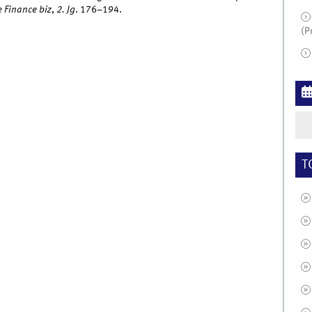
 Finance biz
,
2. Jg
. 176–194.
(P
T