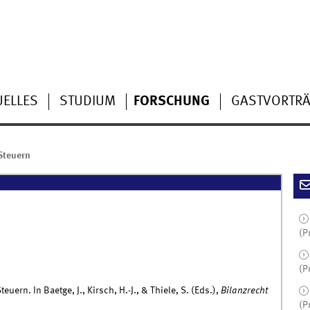
UELLES
STUDIUM
FORSCHUNG
GASTVORTR
Steuern
(P
(P
euern. In Baetge, J., Kirsch, H.-J., & Thiele, S. (Eds.),
Bilanzrecht
(P