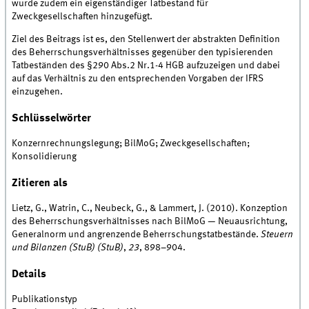
wurde zudem ein eigenständiger Tatbestand für
Zweckgesellschaften hinzugefügt.
Ziel des Beitrags ist es, den Stellenwert der abstrakten Definition
des Beherrschungsverhältnisses gegenüber den typisierenden
Tatbeständen des §290 Abs.2 Nr.1-4 HGB aufzuzeigen und dabei
auf das Verhältnis zu den entsprechenden Vorgaben der IFRS
einzugehen.
Schlüsselwörter
Konzernrechnungslegung; BilMoG; Zweckgesellschaften;
Konsolidierung
Zitieren als
Lietz, G., Watrin, C., Neubeck, G., & Lammert, J. (2010). Konzeption
des Beherrschungsverhältnisses nach BilMoG — Neuausrichtung,
Generalnorm und angrenzende Beherrschungstatbestände.
Steuern
und Bilanzen (StuB) (StuB)
,
23
, 898–904.
Details
Publikationstyp