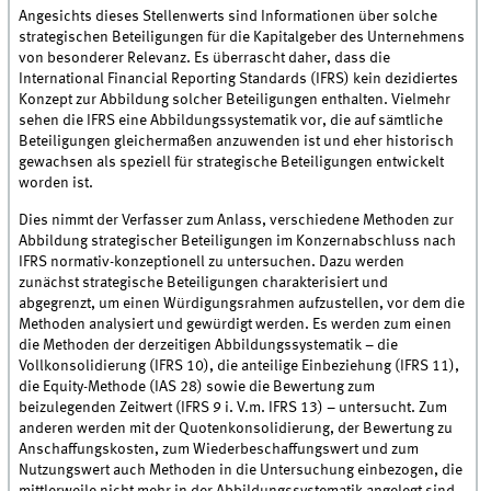
Angesichts dieses Stellenwerts sind Informationen über solche
strategischen Beteiligungen für die Kapitalgeber des Unternehmens
von besonderer Relevanz. Es überrascht daher, dass die
International Financial Reporting Standards (IFRS) kein dezidiertes
Konzept zur Abbildung solcher Beteiligungen enthalten. Vielmehr
sehen die IFRS eine Abbildungssystematik vor, die auf sämtliche
Beteiligungen gleichermaßen anzuwenden ist und eher historisch
gewachsen als speziell für strategische Beteiligungen entwickelt
worden ist.
Dies nimmt der Verfasser zum Anlass, verschiedene Methoden zur
Abbildung strategischer Beteiligungen im Konzernabschluss nach
IFRS normativ-konzeptionell zu untersuchen. Dazu werden
zunächst strategische Beteiligungen charakterisiert und
abgegrenzt, um einen Würdigungsrahmen aufzustellen, vor dem die
Methoden analysiert und gewürdigt werden. Es werden zum einen
die Methoden der derzeitigen Abbildungssystematik – die
Vollkonsolidierung (IFRS 10), die anteilige Einbeziehung (IFRS 11),
die Equity-Methode (IAS 28) sowie die Bewertung zum
beizulegenden Zeitwert (IFRS 9 i. V.m. IFRS 13) – untersucht. Zum
anderen werden mit der Quotenkonsolidierung, der Bewertung zu
Anschaffungskosten, zum Wiederbeschaffungswert und zum
Nutzungswert auch Methoden in die Untersuchung einbezogen, die
mittlerweile nicht mehr in der Abbildungssystematik angelegt sind