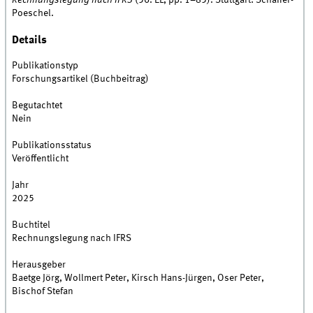
Rechnungslegung nach IFRS
(56. EL, pp. 1–85). Stuttgart: Schäffer-
Poeschel.
Details
Publikationstyp
Forschungsartikel (Buchbeitrag)
Begutachtet
Nein
Publikationsstatus
Veröffentlicht
Jahr
2025
Buchtitel
Rechnungslegung nach IFRS
Herausgeber
Baetge Jörg, Wollmert Peter, Kirsch Hans-Jürgen, Oser Peter,
Bischof Stefan