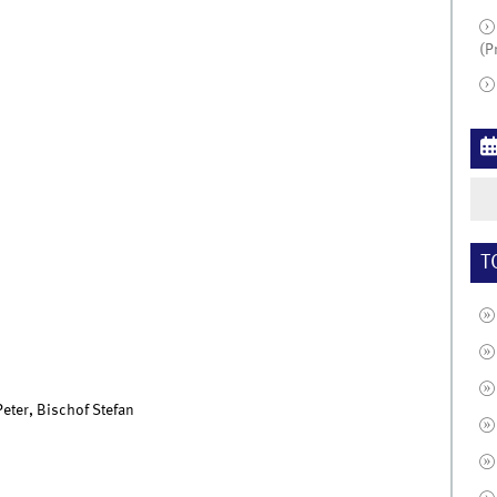
(P
T
Peter, Bischof Stefan