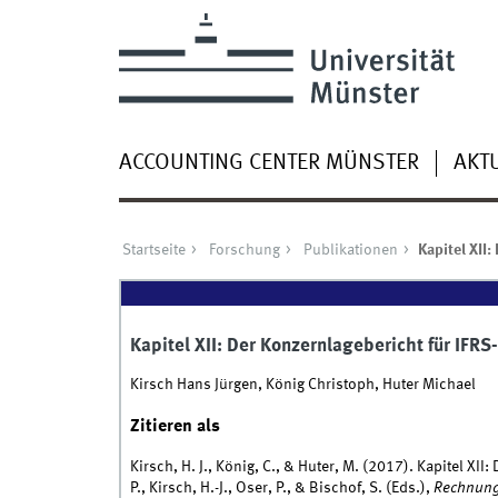
ACCOUNTING CENTER MÜNSTER
AKT
Startseite
Forschung
Publikationen
Kapitel XII
Kapitel XII: Der Konzernlagebericht für IFR
Kirsch Hans Jürgen, König Christoph, Huter Michael
Zitieren als
Kirsch, H. J., König, C., & Huter, M. (2017). Kapitel XII
P., Kirsch, H.-J., Oser, P., & Bischof, S. (Eds.),
Rechnung