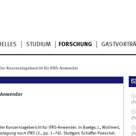
UELLES
STUDIUM
FORSCHUNG
GASTVORTR
: Der Konzernlagebericht für IFRS-Anwender
S-Anwender
(P
(P
: Der Konzernlagebericht für IFRS-Anwender. In Baetge, J., Wollmert,
slegung nach IFRS
(2., pp. 1–76). Stuttgart: Schäffer-Poeschel.
(P