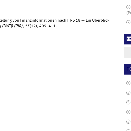
(P
stellung von Finanzinformationen nach IFRS 18 — Ein Überblick
 (NWB) (PiR)
,
15
(12), 409–411.
T