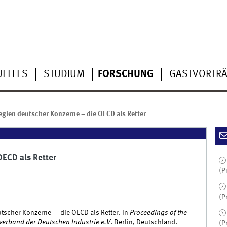
UELLES
STUDIUM
FORSCHUNG
GASTVORTR
egien deutscher Konzerne – die OECD als Retter
OECD als Retter
(P
(P
utscher Konzerne — die OECD als Retter. In
Proceedings of the
erband der Deutschen Industrie e.V
. Berlin, Deutschland.
(P