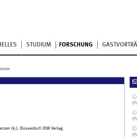
UELLES
STUDIUM
FORSCHUNG
GASTVORTR
anzen
(P
(P
lanzen (6.). Düsseldorf: IDW Verlag.
(P