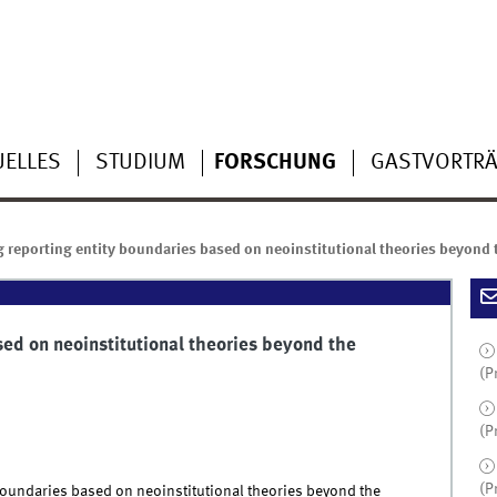
UELLES
STUDIUM
FORSCHUNG
GASTVORTR
 reporting entity boundaries based on neoinstitutional theories beyond 
ed on neoinstitutional theories beyond the
(P
(P
(P
boundaries based on neoinstitutional theories beyond the