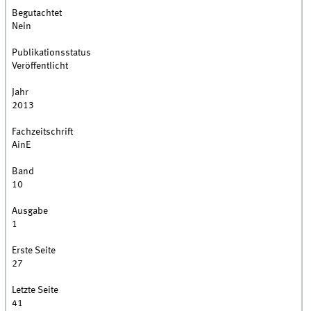
Begutachtet
Nein
Publikationsstatus
Veröffentlicht
Jahr
2013
Fachzeitschrift
AinE
Band
10
Ausgabe
1
Erste Seite
27
Letzte Seite
41