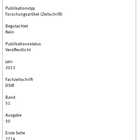
Publikationstyp
Forschungsartikel (Zeitschrift)
Begutachtet
Nein
Publikationsstatus
Veröffentlicht
Jahr
2013
Fachzeitschrift
DStR
Band
51
Ausgabe
50
Erste Seite
2714