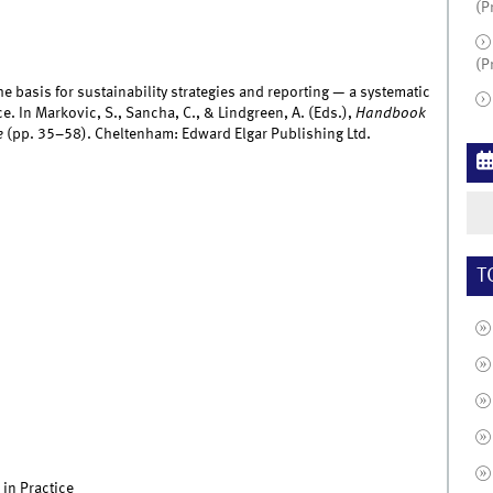
(P
(P
the basis for sustainability strategies and reporting — a systematic
 In Markovic, S., Sancha, C., & Lindgreen, A. (Eds.),
Handbook
e
(pp. 35–58). Cheltenham: Edward Elgar Publishing Ltd.
T
in Practice