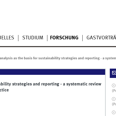
UELLES
STUDIUM
FORSCHUNG
GASTVORTR
 analysis as the basis for sustainability strategies and reporting - a sys
ability strategies and reporting - a systematic review
ctice
(P
(P