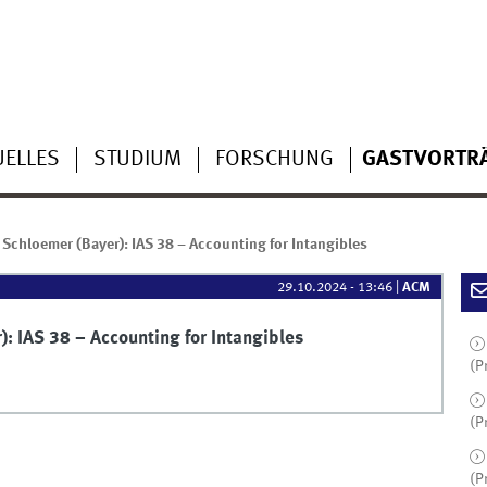
UELLES
STUDIUM
FORSCHUNG
GASTVORTR
 Schloemer (Bayer): IAS 38 – Accounting for Intangibles
29.10.2024 - 13:46
|
ACM
): IAS 38 – Accounting for Intangibles
(P
(P
(P