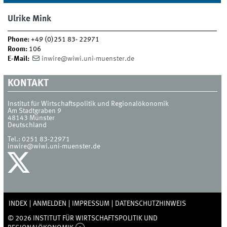
Ulrike Mink
Phone:
+49 (0)251 83- 22971
Room:
106
E-Mail:
inwire@wiwi.uni-muenster.de
KONTAKT
Institut für Wirtschaftspolitik und Regionalökonomik
Am Stadtgraben 9
48143
Münster
Deutschland
Tel.:
0251 83-22971
inwire@wiwi.uni-muenster.de
INDEX
ANMELDEN
IMPRESSUM
DATENSCHUTZHINWEIS
© 2026 INSTITUT FÜR WIRTSCHAFTSPOLITIK UND