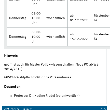
Uhr
08:00-
ab
Fürstenbe
Donnerstag
10:00
wöchentlich
01.12.2022
F4
Uhr
08:00-
ab
Fürstenbe
Donnerstag
10:00
wöchentlich
15.12.2022
F4
Uhr
Hinweis
geöffnet auch für Master Politikwissenschaften (Neue PO ab WS
2014/2015)
MPW4b Wahlpflicht VWL ohne Vorkenntnisse
Dozenten
Professor Dr. Nadine Riedel (verantwortlich)