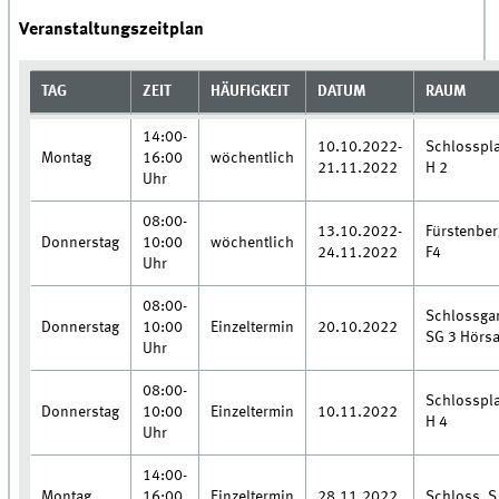
Veranstaltungszeitplan
TAG
ZEIT
HÄUFIGKEIT
DATUM
RAUM
14:00-
10.10.2022-
Schlosspla
Montag
16:00
wöchentlich
21.11.2022
H 2
Uhr
08:00-
13.10.2022-
Fürstenbe
Donnerstag
10:00
wöchentlich
24.11.2022
F4
Uhr
08:00-
Schlossgar
Donnerstag
10:00
Einzeltermin
20.10.2022
SG 3 Hörsa
Uhr
08:00-
Schlosspla
Donnerstag
10:00
Einzeltermin
10.11.2022
H 4
Uhr
14:00-
Montag
16:00
Einzeltermin
28.11.2022
Schloss, S