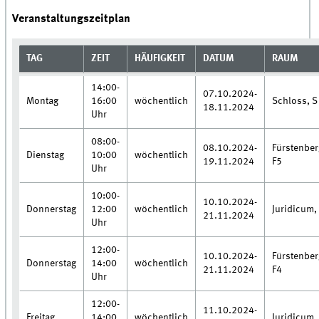
Veranstaltungszeitplan
TAG
ZEIT
HÄUFIGKEIT
DATUM
RAUM
14:00-
07.10.2024-
Montag
16:00
wöchentlich
Schloss, S
18.11.2024
Uhr
08:00-
08.10.2024-
Fürstenbe
Dienstag
10:00
wöchentlich
19.11.2024
F5
Uhr
10:00-
10.10.2024-
Donnerstag
12:00
wöchentlich
Juridicum,
21.11.2024
Uhr
12:00-
10.10.2024-
Fürstenbe
Donnerstag
14:00
wöchentlich
21.11.2024
F4
Uhr
12:00-
11.10.2024-
Freitag
14:00
wöchentlich
Juridicum,