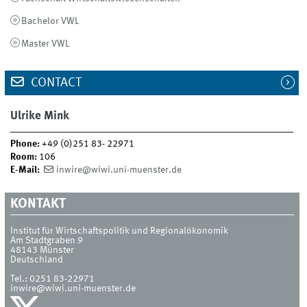
Bachelor VWL
Master VWL
CONTACT
Ulrike Mink
Phone:
+49 (0)251 83- 22971
Room:
106
E-Mail:
inwire@wiwi.uni-muenster.de
KONTAKT
Institut für Wirtschaftspolitik und Regionalökonomik
Am Stadtgraben 9
48143
Münster
Deutschland
Tel.:
0251 83-22971
inwire@wiwi.uni-muenster.de