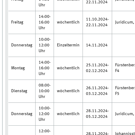
22.11.2024
Uhr
14:00-
11.10.2024-
Freitag
16:00
wöchentlich
Juridicum,
22.11.2024
Uhr
10:00-
Donnerstag
12:00
Einzeltermin
14.11.2024
Uhr
14:00-
25.11.2024-
Fürstenbe
Montag
16:00
wöchentlich
02.12.2024
F4
Uhr
08:00-
26.11.2024-
Fürstenbe
Dienstag
10:00
wöchentlich
03.12.2024
F5
Uhr
10:00-
28.11.2024-
Donnerstag
12:00
wöchentlich
Juridicum,
05.12.2024
Uhr
12:00-
28.11.2024-
Johannisstr