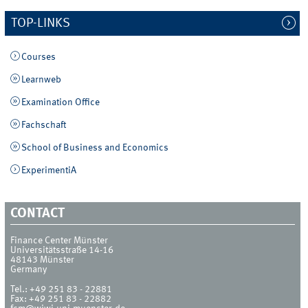
TOP-LINKS
Courses
Learnweb
Examination Office
Fachschaft
School of Business and Economics
ExperimentiA
CONTACT
Finance Center Münster
Universitätsstraße 14-16
48143
Münster
Germany
Tel.:
+49 251 83 - 22881
Fax:
+49 251 83 - 22882