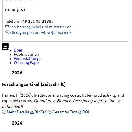
Raum:
J463
Telefon:
+49 251 83-21885
jan.harren@wiwi.uni-muenster.de
sites.google.com/view/janharren/
Über
Publikationen
Veranstaltungen
Working Paper
2026
Forschungsartikel (Zeitschrift)
Harren, J. (2026). Institutional trading costs, Robinhood activity, and
expected returns.
Quantitative Finance
.
(accepted / in press (not yet
published))
Mehr Details
BibTeX
Gesamter Text
DOI
2024