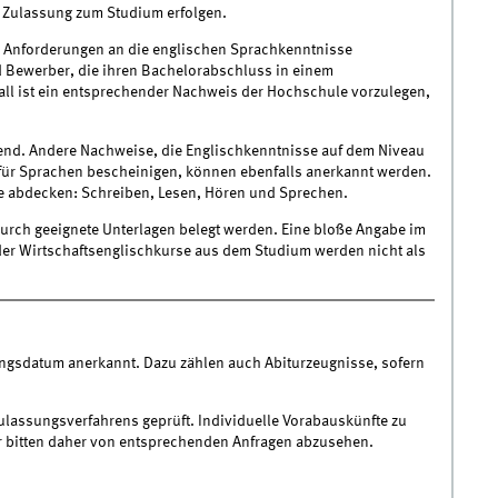
 Zulassung zum Studium erfolgen.
e Anforderungen an die englischen Sprachkenntnisse
d Bewerber, die ihren Bachelorabschluss in einem
ll ist ein entsprechender Nachweis der Hochschule vorzulegen,
ßend. Andere Nachweise, die Englischkenntnisse auf dem Niveau
r Sprachen bescheinigen, können ebenfalls anerkannt werden.
he abdecken: Schreiben, Lesen, Hören und Sprechen.
 durch geeignete Unterlagen belegt werden. Eine bloße Angabe im
oder Wirtschaftsenglischkurse aus dem Studium werden nicht als
gsdatum anerkannt. Dazu zählen auch Abiturzeugnisse, sofern
lassungsverfahrens geprüft. Individuelle Vorabauskünfte zu
r bitten daher von entsprechenden Anfragen abzusehen.