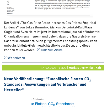
Der Artikel „The Gas Price Brake Increases Gas Prices: Empirical
Evidence“ von Lukas Burnning, Markus Dertwinkel-Kalt Klaus
Gugler und Sven Heim ist jetzt im International Journal of Industrial
Organization erschienen - und belegt, dass die Gaspreisbremse
Gaspreise erhöht hat. Auch gut gemeinte Entlastungspolitik kann
unbeabsichtigte Gleichgewichtseffekte auslösen, und diese
können teuer werden.
Link zum Artikel
Weiterlesen
über Neue Veröffentlichung: &quot;The Gas Price
Brake Increases Gas Prices: Empirical Evidence&quot;
14.02.2026 - 18:20
|
Markus Dertwinkel-Kalt
Neue Veröffentlichung: "Europäische Flotten-CO₂-
Standards: Auswirkungen auf Verbraucher und
Hersteller"