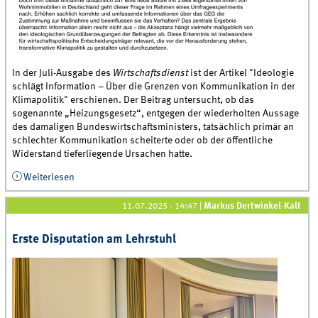
In der Juli-Ausgabe des
Wirtschaftsdienst
ist der Artikel "Ideologie
schlägt Information – Über die Grenzen von Kommunikation in der
Klimapolitik" erschienen. Der Beitrag untersucht, ob das
sogenannte „Heizungsgesetz“, entgegen der wiederholten Aussage
des damaligen Bundeswirtschaftsministers, tatsächlich primär an
schlechter Kommunikation scheiterte oder ob der öffentliche
Widerstand tieferliegende Ursachen hatte.
Weiterlesen
über Neue Veröffentlichung: &quot;Ideologie schlägt
Information – Über die Grenzen von Kommunikation in
der Klimapolitik&quot;
11.07.2025 - 14:47
|
Markus Dertwinkel-Kalt
Erste Disputation am Lehrstuhl