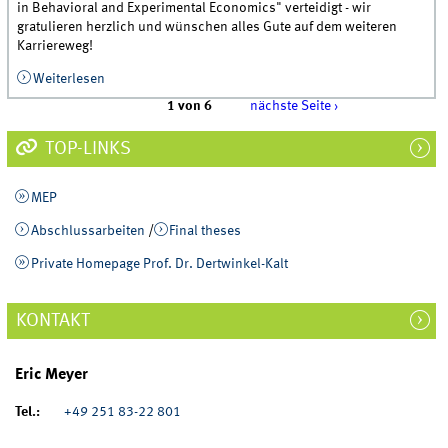
in Behavioral and Experimental Economics" verteidigt - wir
gratulieren herzlich und wünschen alles Gute auf dem weiteren
Karriereweg!
Weiterlesen
über Erste Disputation am Lehrstuhl
1 von 6
nächste Seite ›
TOP-LINKS
MEP
Abschlussarbeiten
/
Final theses
Private Homepage Prof. Dr. Dertwinkel-Kalt
KONTAKT
Eric Meyer
Tel.:
+49 251 83-22 801