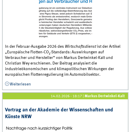
In der Februar-Ausgabe 2026 des
Wirtschaftsdienst
ist der Artikel
„Europäische Flotten-CO₂-Standards: Auswirkungen auf
Verbraucher und Hersteller“ von Markus Dertwinkel-Kalt und
Christian Wey erschienen. Der Beitrag analysiert die
industrieökonomischen und klimapolitischen Wirkungen der
europäischen Flottenregulierung im Automobilsektor.
Weiterlesen
über Neue Veröffentlichung: &quot;Europäische
Flotten-CO₂-Standards: Auswirkungen auf Verbraucher
und Hersteller&quot;
14.02.2026 - 18:17
|
Markus Dertwinkel-Kalt
Vortrag an der Akademie der Wissenschaften und
Künste NRW