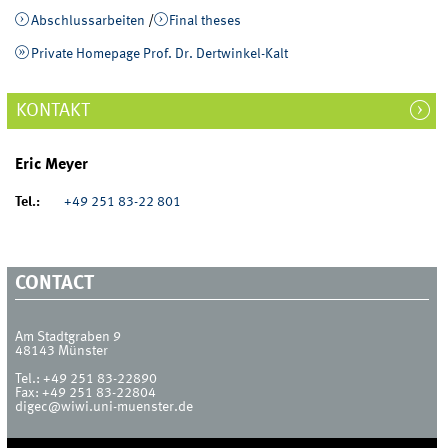
Abschlussarbeiten
/
Final theses
Private Homepage Prof. Dr. Dertwinkel-Kalt
KONTAKT
Eric Meyer
Tel.:
+49 251 83-22 801
CONTACT
Am Stadtgraben 9
48143
Münster
Tel.:
+49 251 83-22890
Fax:
+49 251 83-22804
digec@wiwi.uni-muenster.de