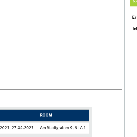
K
Er
Tel
ROOM
2023- 27.04.2023
Am Stadtgraben 9, ST A 1