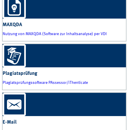
MAXQDA
Nutzung von MAXQDA (Software zur Inhaltsanalyse) per VDI
Plagiatsprüfung
Plagiatsprüfungssoftware PAssessor/iThenticate
E-Mail