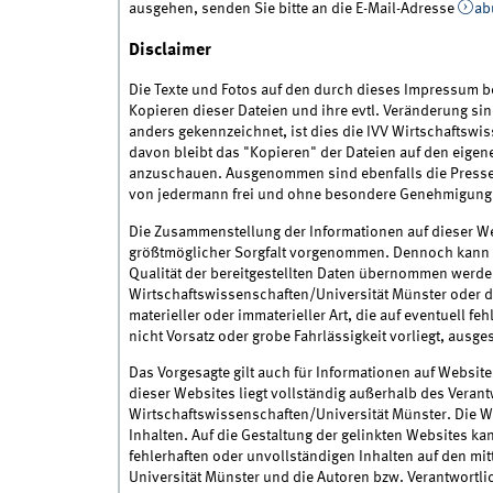
ausgehen, senden Sie bitte an die E-Mail-Adresse
ab
Disclaimer
Die Texte und Fotos auf den durch dieses Impressum b
Kopieren dieser Dateien und ihre evtl. Veränderung s
anders gekennzeichnet, ist dies die IVV Wirtschaftswis
davon bleibt das "Kopieren" der Dateien auf den eige
anzuschauen. Ausgenommen sind ebenfalls die Pressemi
von jedermann frei und ohne besondere Genehmigung
Die Zusammenstellung der Informationen auf dieser We
größtmöglicher Sorgfalt vorgenommen. Dennoch kann kei
Qualität der bereitgestellten Daten übernommen werd
Wirtschaftswissenschaften/Universität Münster oder d
materieller oder immaterieller Art, die auf eventuell f
nicht Vorsatz oder grobe Fahrlässigkeit vorliegt, ausg
Das Vorgesagte gilt auch für Informationen auf Websites
dieser Websites liegt vollständig außerhalb des Veran
Wirtschaftswissenschaften/Universität Münster. Die Web
Inhalten. Auf die Gestaltung der gelinkten Websites k
fehlerhaften oder unvollständigen Inhalten auf den mit
Universität Münster und die Autoren bzw. Verantwortli