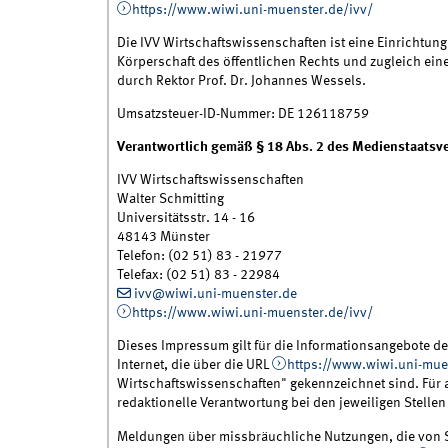
https://www.wiwi.uni-muenster.de/ivv/
Die IVV Wirtschaftswissenschaften ist eine Einrichtung 
Körperschaft des öffentlichen Rechts und zugleich ein
durch Rektor Prof. Dr. Johannes Wessels.
Umsatzsteuer-ID-Nummer: DE 126118759
Verantwortlich gemäß § 18 Abs. 2 des Medienstaatsve
IVV Wirtschaftswissenschaften
Walter Schmitting
Universitätsstr. 14 - 16
48143 Münster
Telefon: (02 51) 83 - 21977
Telefax: (02 51) 83 - 22984
ivv@wiwi.uni-muenster.de
https://www.wiwi.uni-muenster.de/ivv/
Dieses Impressum gilt für die Informationsangebote de
Internet, die über die URL
https://www.wiwi.uni-mue
Wirtschaftswissenschaften" gekennzeichnet sind. Für 
redaktionelle Verantwortung bei den jeweiligen Stellen 
Meldungen über missbräuchliche Nutzungen, die von 