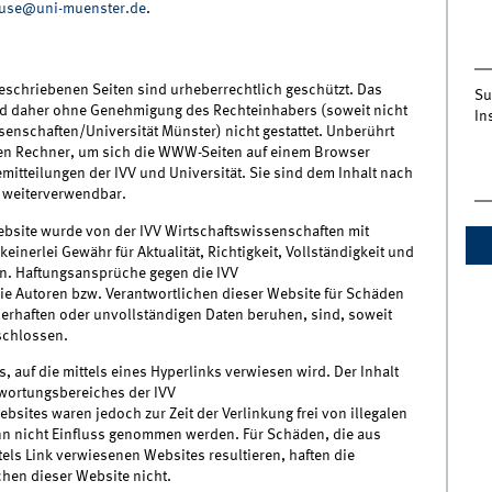
use@uni-muenster.de
.
eschriebenen Seiten sind urheberrechtlich geschützt. Das
Su
ind daher ohne Genehmigung des Rechteinhabers (soweit nicht
In
senschaften/Universität Münster) nicht gestattet. Unberührt
nen Rechner, um sich die WWW-Seiten auf einem Browser
tteilungen der IVV und Universität. Sie sind dem Inhalt nach
 weiterverwendbar.
bsite wurde von der IVV Wirtschaftswissenschaften mit
nerlei Gewähr für Aktualität, Richtigkeit, Vollständigkeit und
en. Haftungsansprüche gegen die IVV
ie Autoren bzw. Verantwortlichen dieser Website für Schäden
ehlerhaften oder unvollständigen Daten beruhen, sind, soweit
eschlossen.
, auf die mittels eines Hyperlinks verwiesen wird. Der Inhalt
twortungsbereiches der IVV
sites waren jedoch zur Zeit der Verlinkung frei von illegalen
ann nicht Einfluss genommen werden. Für Schäden, die aus
tels Link verwiesenen Websites resultieren, haften die
chen dieser Website nicht.