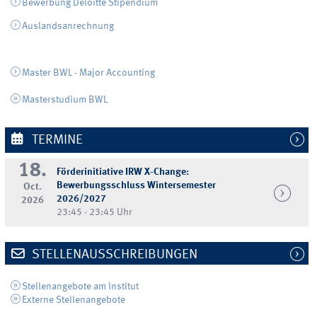
Bewerbung Deloitte Stipendium
Auslandsanrechnung
Master BWL - Major Accounting
Masterstudium BWL
TERMINE
18.
Förderinitiative IRW X-Change:
Bewerbungsschluss Wintersemester
Oct.
2026/2027
2026
23:45 - 23:45 Uhr
STELLENAUSSCHREIBUNGEN
Stellenangebote am Institut
Externe Stellenangebote