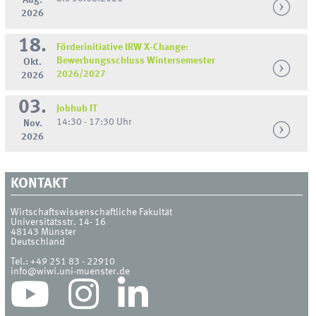
Aug.
2026
18.
Förderinitiative IRW X-Change:
Bewerbungsschluss Wintersemester
Okt.
2026/2027
2026
03.
Jobhub IT
14:30 - 17:30 Uhr
Nov.
2026
KONTAKT
Wirtschaftswissenschaftliche Fakultät
Universitätsstr. 14- 16
48143
Münster
Deutschland
Tel.:
+49 251 83 - 22910
info@wiwi.uni-muenster.de