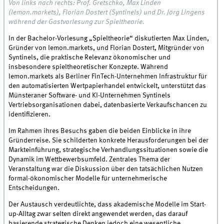
Von links nach rechts: Prof. Gretschko, Max Linden
(lemon.markets), Florian Dostert (Syntinels) und Dr. Jörg Lingens
während der Gastvorlesung zur Spieltheorie.
In der Bachelor-Vorlesung „Spieltheorie“ diskutierten Max Linden,
Gründer von lemon.markets, und Florian Dostert, Mitgründer von
Syntinels, die praktische Relevanz ökonomischer und
insbesondere spieltheoretischer Konzepte. Während
lemon.markets als Berliner FinTech-Unternehmen Infrastruktur für
den automatisierten Wertpapierhandel entwickelt, unterstützt das
Münsteraner Software- und KI-Unternehmen Syntinels
Vertriebsorganisationen dabei, datenbasierte Verkaufschancen zu
identifizieren.
Im Rahmen ihres Besuchs gaben die beiden Einblicke in ihre
Gründerreise. Sie schilderten konkrete Herausforderungen bei der
Markteinführung, strategische Verhandlungssituationen sowie die
Dynamik im Wettbewerbsumfeld. Zentrales Thema der
Veranstaltung war die Diskussion über den tatsächlichen Nutzen
formal-ökonomischer Modelle für unternehmerische
Entscheidungen.
Der Austausch verdeutlichte, dass akademische Modelle im Start-
up-Alltag zwar selten direkt angewendet werden, das darauf
basierende strategische Denken jedoch eine wesentliche