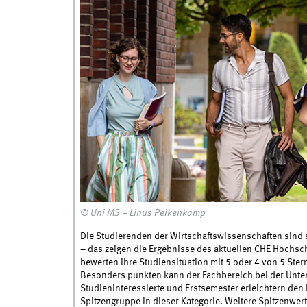
© Uni MS – Linus Peikenkamp
Die Studierenden der Wirtschaftswissenschaften sind
– das zeigen die Ergebnisse des aktuellen CHE Hochsch
bewerten ihre Studiensituation mit 5 oder 4 von 5 Ster
Besonders punkten kann der Fachbereich bei der Unters
Studieninteressierte und Erstsemester erleichtern den 
Spitzengruppe in dieser Kategorie. Weitere Spitzenwert