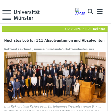
12.12.2024 - 10:51
|
Dekanat
Höchstes Lob für 121 Absolventinnen und Absolventen
Rektorat zeichnet „summa-cum-laude“-Doktorarbeiten aus
Das Rektorat um Rektor Prof. Dr. Johannes Wessels (vorne 9. v. l.)