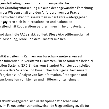
ragende Bedingungen für disziplin­enspezifische und
in der Grundlagenforschung als auch der angewandten Forschung
en der Wissenschaft und den Anforderungen der Praxis
chaftlichen Erkenntnisse werden in der Lehre weitergegeben
 engagieren sich in internationalen und nationalen
reifend mit Kooperationspartner:innen im In- und Ausland.
und durch die AACSB akkreditiert. Diese Akkreditierung bringt
r Forschung, Lehre und dem Transfer mit sich.
kultät arbeiten im Rahmen von Forschungsnetzwerken auf
nen führender Universitäten zusammen. Ein besonderes Beispiel
ation Systems (ERCIS), das vom Standort Münster aus geleitet
n wie Data Science und Künstlicher Intelligenz. Gemeinsam
 Projekten zur Analyse von Desinformation, Propaganda und
ransformation von kleinen und mittleren Unternehmen.
Fakultät engagieren sich in disziplinspezifischen und
n. Im Fokus stehen zukunftsweisende Fragestellungen, die für