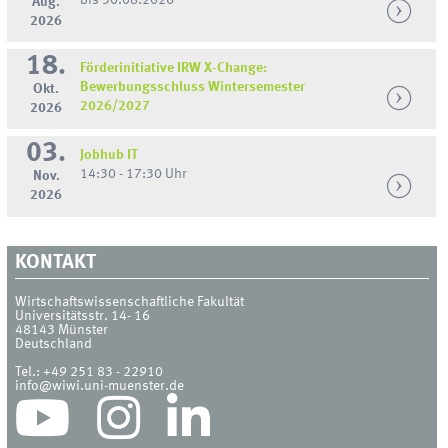
Aug.
2026
18.
Förderinitiative IRW X-Change:
Bewerbungsschluss Wintersemester
Okt.
2026/2027
2026
03.
Jobhub IT
14:30 - 17:30 Uhr
Nov.
2026
KONTAKT
Wirtschaftswissenschaftliche Fakultät
Universitätsstr. 14- 16
48143
Münster
Deutschland
Tel.:
+49 251 83 - 22910
info@wiwi.uni-muenster.de