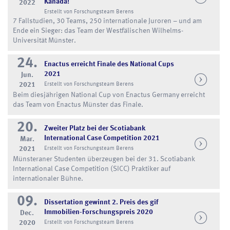
Kanada!
2022
Erstellt von Forschungsteam Berens
7 Fallstudien, 30 Teams, 250 internationale Juroren – und am
Ende ein Sieger: das Team der Westfälischen Wilhelms-
Universität Münster.
24.
Enactus erreicht Finale des National Cups
2021
Jun.
2021
Erstellt von Forschungsteam Berens
Beim diesjährigen National Cup von Enactus Germany erreicht
das Team von Enactus Münster das Finale.
20.
Zweiter Platz bei der Scotiabank
International Case Competition 2021
Mar.
2021
Erstellt von Forschungsteam Berens
Münsteraner Studenten überzeugen bei der 31. Scotiabank
International Case Competition (SICC) Praktiker auf
internationaler Bühne.
09.
Dissertation gewinnt 2. Preis des gif
Immobilien-Forschungspreis 2020
Dec.
2020
Erstellt von Forschungsteam Berens