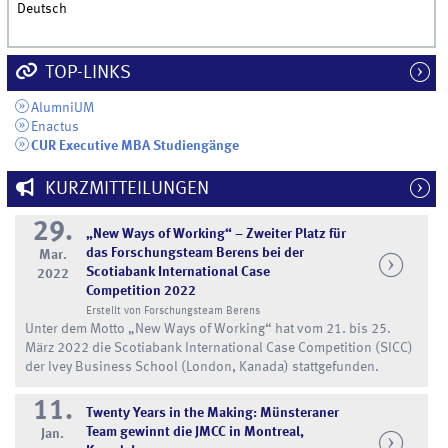
Deutsch
TOP-LINKS
AlumniUM
Enactus
CUR Executive MBA Studiengänge
KURZMITTEILUNGEN
29.
„New Ways of Working“ – Zweiter Platz für
das Forschungsteam Berens bei der
Mar.
Scotiabank International Case
2022
Competition 2022
Erstellt von Forschungsteam Berens
Unter dem Motto „New Ways of Working“ hat vom 21. bis 25.
März 2022 die Scotiabank International Case Competition (SICC)
der Ivey Business School (London, Kanada) stattgefunden.
11.
Twenty Years in the Making: Münsteraner
Team gewinnt die JMCC in Montreal,
Jan.