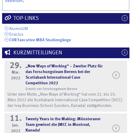
bewerben
.
TOP-LINKS
AlumniUM
Enactus
CUR Executive MBA Studiengänge
KURZMITTEILUNGEN
29.
„New Ways of Working“ – Zweiter Platz für
das Forschungsteam Berens bei der
Mar.
Scotiabank International Case
2022
Competition 2022
Erstellt von Forschungsteam Berens
Unter dem Motto „New Ways of Working“ hat vom 21. bis 25.
März 2022 die Scotiabank International Case Competition (SICC)
der Ivey Business School (London, Kanada) stattgefunden.
11.
Twenty Years in the Making: Münsteraner
Team gewinnt die JMCC in Montreal,
Jan.
Kanada!
2022