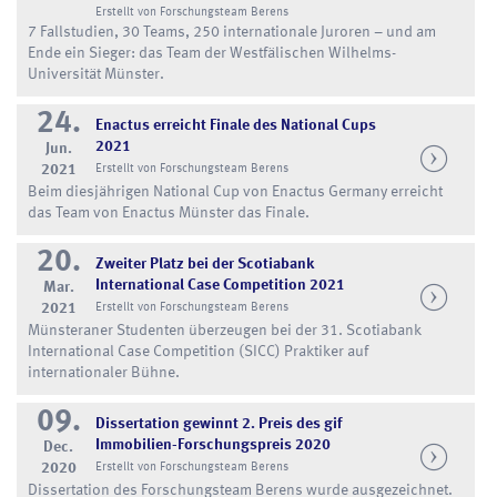
Erstellt von Forschungsteam Berens
7 Fallstudien, 30 Teams, 250 internationale Juroren – und am
Ende ein Sieger: das Team der Westfälischen Wilhelms-
Universität Münster.
24.
Enactus erreicht Finale des National Cups
2021
Jun.
2021
Erstellt von Forschungsteam Berens
Beim diesjährigen National Cup von Enactus Germany erreicht
das Team von Enactus Münster das Finale.
20.
Zweiter Platz bei der Scotiabank
International Case Competition 2021
Mar.
2021
Erstellt von Forschungsteam Berens
Münsteraner Studenten überzeugen bei der 31. Scotiabank
International Case Competition (SICC) Praktiker auf
internationaler Bühne.
09.
Dissertation gewinnt 2. Preis des gif
Immobilien-Forschungspreis 2020
Dec.
2020
Erstellt von Forschungsteam Berens
Dissertation des Forschungsteam Berens wurde ausgezeichnet.